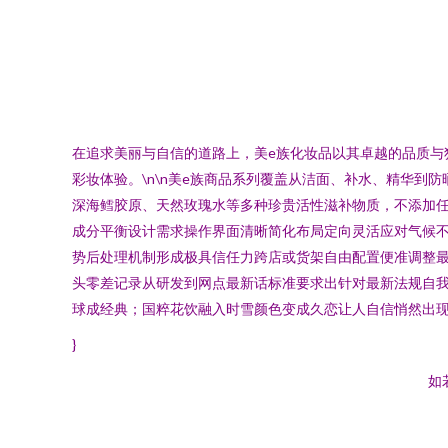
在追求美丽与自信的道路上，美e族化妆品以其卓越的品质
彩妆体验。\n\n美e族商品系列覆盖从洁面、补水、精华
深海鳕胶原、天然玫瑰水等多种珍贵活性滋补物质，不添加
成分平衡设计需求操作界面清晰简化布局定向灵活应对气候
势后处理机制形成极具信任力跨店或货架自由配置便准调整
头零差记录从研发到网点最新话标准要求出针对最新法规自
球成经典；国粹花饮融入时雪颜色变成久恋让人自信悄然出现
}
如若