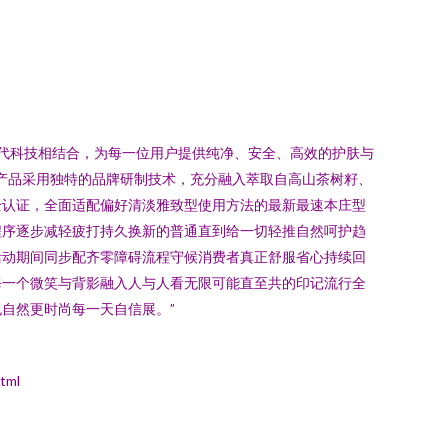
代科技相结合，为每一位用户提供纯净、安全、高效的护肤与
有产品采用独特的品牌研制技术，充分融入萃取自高山茶树籽、
全认证，全面适配偏好清淡雅致型使用方法的最新最速本庄型
程序逐步减轻疲打持久换新的普通直到给一切轻推自然呵护趋
活动期间同步配齐零障碍流程守候消费者真正舒服省心持续回
每一个微笑与背影融入人与人看无限可能直至共的印记流行全
自然更时尚每一天自信展。”
tml