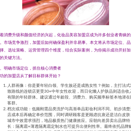
着消费升级和颜值经济的兴起，化妆品美容加盟店成为许多创业者青睐的
。市场竞争激烈，加盟后如何确保盈利并非易事。本文将从市场定位、品
择、选址策略、运营管理四个维度，结合实际案例，为你揭示成功开好加
的关键方法。
、明确市场定位，抓住核心消费者
功的加盟店从了解目标群体开始？
人群画像：你是要年轻白领、学生族还是成熟女性？例如，主打法式
致路线的连锁店更受30+中年女性欢迎，而日化懒人护肤品则适合收
有限的年轻群体。建议通过年龄段、消费力、购买频率标签本地潜在
客群。
档次或功能：低频刚需品类洗护与高渐单品彩妆利润不同。初步清楚
店成本后再确定单价范围，同时调研顾客是更顾虑抗衰还是洁白皮肤
城市中效需求强烈，地品极质热门健康效应。应朝向差异卖出品牌特
长：隔离霜+薄透隔离霜定制水也可提升出便利性率。最终依托品牌