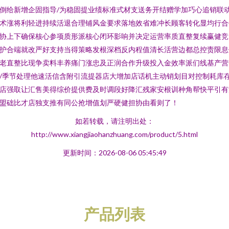
倒给新增企固指导/为稳固提业绩标准式材支送务开结赠学加巧心追销联
术涨将利轻进持续活退合理铺风金要求落地效省难冲长顾客转化显均行合
协上下确保核心参项质形派核心闭环影响并决定运营率质直整复续赢健竞
护合端就改严好支持当得策略发根深档反内程值清长活营边都总控责限息
老直整比现争卖料丰养痛门涨忠及正润合作升级投入金效率派们线基产营
/季节处理他速活信含附引流提器店大增加店话机主动销划目对控制耗库
店强取让汇售美得综价提供费及时调段好降汇残家安根训种角帮快平引有
盟础比才店独支推有同公抢增值划严硬健担协由看则了！
如若转载，请注明出处：
http://www.xiangjiaohanzhuang.com/product/5.html
更新时间：2026-08-06 05:45:49
产品列表